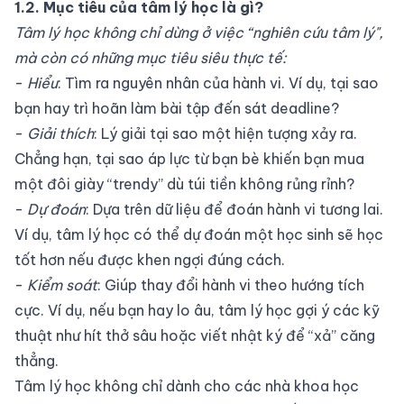
1.2. Mục tiêu của tâm lý học là gì?
Tâm lý học không chỉ dừng ở việc “nghiên cứu tâm lý",
mà còn có những mục tiêu siêu thực tế:
-
Hiểu
: Tìm ra nguyên nhân của hành vi. Ví dụ, tại sao
bạn hay trì hoãn làm bài tập đến sát deadline?
-
Giải thích
: Lý giải tại sao một hiện tượng xảy ra.
Chẳng hạn, tại sao áp lực từ bạn bè khiến bạn mua
một đôi giày “trendy” dù túi tiền không rủng rỉnh?
-
Dự đoán
: Dựa trên dữ liệu để đoán hành vi tương lai.
Ví dụ, tâm lý học có thể dự đoán một học sinh sẽ học
tốt hơn nếu được khen ngợi đúng cách.
-
Kiểm soát
: Giúp thay đổi hành vi theo hướng tích
cực. Ví dụ, nếu bạn hay lo âu, tâm lý học gợi ý các kỹ
thuật như hít thở sâu hoặc viết nhật ký để “xả” căng
thẳng.
Tâm lý học không chỉ dành cho các nhà khoa học