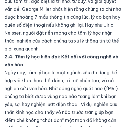
cứu tâm trí, đặc biệt là trí nhớ, tư duy, và giải quyết
vấn đề. George Miller phát hiện rằng chúng ta chỉ nhớ
được khoảng 7 mẩu thông tin cùng lúc, lý do bạn hay
quên số điện thoại nếu không ghi lại. Hay như Ulric
Neisser, người đặt nền móng cho tâm lý học nhận
thức, nghiên cứu cách chúng ta xử lý thông tin từ thế
giới xung quanh.
2.4. Tâm lý học hiện đại: Kết nối với công nghệ và
văn hóa
Ngày nay, tâm lý học là một ngành siêu đa dạng, kết
hợp với khoa học thần kinh, trí tuệ nhân tạo, và cả
nghiên cứu văn hóa. Nhờ công nghệ quét não (fMRI),
chúng ta biết được vùng não nào “sáng lên” khi bạn
yêu, sợ, hay nghiện lướt điện thoại. Ví dụ, nghiên cứu
thần kinh học cho thấy vỏ não trước trán giúp bạn
kiềm chế không “chốt đơn” một món đồ không cần