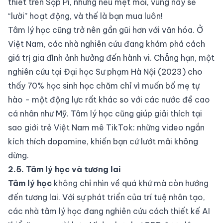
thiết trên Sọp Pi, nhưng nếu mệt mỏi, vùng này sẽ
“lười” hoạt động, và thế là bạn mua luôn!
Tâm lý học cũng trở nên gần gũi hơn với văn hóa. Ở
Việt Nam, các nhà nghiên cứu đang khám phá cách
giá trị gia đình ảnh hưởng đến hành vi. Chẳng hạn, một
nghiên cứu tại Đại học Sư phạm Hà Nội (2023) cho
thấy 70% học sinh học chăm chỉ vì muốn bố mẹ tự
hào - một động lực rất khác so với các nước đề cao
cá nhân như Mỹ. Tâm lý học cũng giúp giải thích tại
sao giới trẻ Việt Nam mê TikTok: những video ngắn
kích thích dopamine, khiến bạn cứ lướt mãi không
dừng.
2.5. Tâm lý học và tương lai
Tâm lý học
không chỉ nhìn về quá khứ mà còn hướng
đến tương lai. Với sự phát triển của trí tuệ nhân tạo,
các nhà tâm lý học đang nghiên cứu cách thiết kế AI