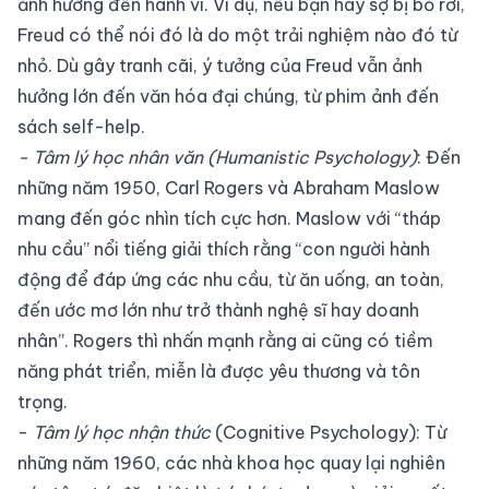
ảnh hưởng đến hành vi. Ví dụ, nếu bạn hay sợ bị bỏ rơi,
Freud có thể nói đó là do một trải nghiệm nào đó từ
nhỏ. Dù gây tranh cãi, ý tưởng của Freud vẫn ảnh
hưởng lớn đến văn hóa đại chúng, từ phim ảnh đến
sách self-help.
- Tâm lý học nhân văn (Humanistic Psychology)
: Đến
những năm 1950, Carl Rogers và Abraham Maslow
mang đến góc nhìn tích cực hơn. Maslow với “tháp
nhu cầu” nổi tiếng giải thích rằng “con người hành
động để đáp ứng các nhu cầu, từ ăn uống, an toàn,
đến ước mơ lớn như trở thành nghệ sĩ hay doanh
nhân”. Rogers thì nhấn mạnh rằng ai cũng có tiềm
năng phát triển, miễn là được yêu thương và tôn
trọng.
-
Tâm lý học nhận thức
(Cognitive Psychology): Từ
những năm 1960, các nhà khoa học quay lại nghiên