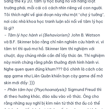
Sang thế kỷ 20, tâm lý học bùng nổ với hàng loạt
trường phái, mỗi cái có cách nhìn riêng về con người.
Tôi thích nghĩ về giai đoạn này như một “chợ ý tưởng”,
nơi các nhà khoa học tranh luận sôi nổi về tâm lý học
là gì?
- Tâm lý học hành vi (Behaviorism)
: John B. Watson
và B.F. Skinner bảo rằng chỉ nên nghiên cứu hành vi, vì
tâm trí thì quá mơ hồ. Skinner làm thí nghiệm với
chuột, dạy chúng nhấn cần để lấy thức ăn. Thí nghiệm
này minh chứng rằng phần thưởng định hình hành vi.
Nghe quen quen đúng khum??? Đó chính là cách các
app game như Liên Quân khiến bạn cày game để mở
skin mới đấy :)))
-
Phân tâm học (Psychoanalysis)
: Sigmund Freud thì
đi theo hướng khác, đào sâu vào vô thức. Ông cho
rằng những suy nghĩ bị kìm nén từ thời thơ ấu có thể