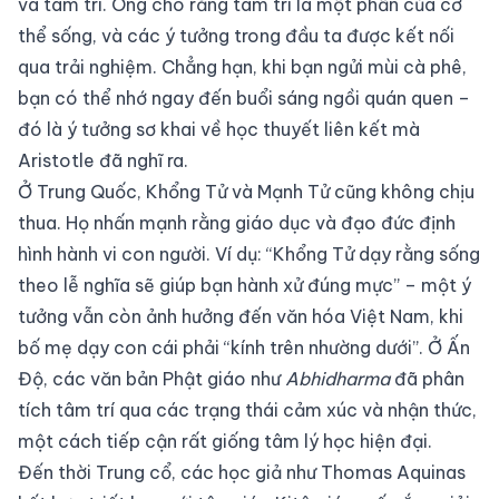
và tâm trí. Ông cho rằng tâm trí là một phần của cơ
thể sống, và các ý tưởng trong đầu ta được kết nối
qua trải nghiệm. Chẳng hạn, khi bạn ngửi mùi cà phê,
bạn có thể nhớ ngay đến buổi sáng ngồi quán quen –
đó là ý tưởng sơ khai về học thuyết liên kết mà
Aristotle đã nghĩ ra.
Ở Trung Quốc, Khổng Tử và Mạnh Tử cũng không chịu
thua. Họ nhấn mạnh rằng giáo dục và đạo đức định
hình hành vi con người. Ví dụ: “Khổng Tử dạy rằng sống
theo lễ nghĩa sẽ giúp bạn hành xử đúng mực” – một ý
tưởng vẫn còn ảnh hưởng đến văn hóa Việt Nam, khi
bố mẹ dạy con cái phải “kính trên nhường dưới”. Ở Ấn
Độ, các văn bản Phật giáo như
Abhidharma
đã phân
tích tâm trí qua các trạng thái cảm xúc và nhận thức,
một cách tiếp cận rất giống tâm lý học hiện đại.
Đến thời Trung cổ, các học giả như Thomas Aquinas