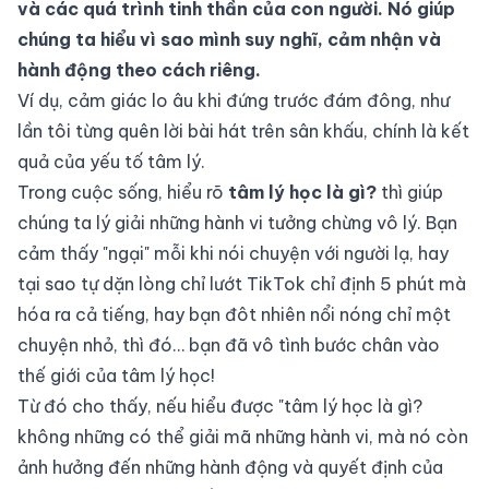
và các quá trình tinh thần của con người. Nó giúp
chúng ta hiểu vì sao mình suy nghĩ, cảm nhận và
hành động theo cách riêng.
Ví dụ, cảm giác lo âu khi đứng trước đám đông, như
lần tôi từng quên lời bài hát trên sân khấu, chính là kết
quả của yếu tố tâm lý.
Trong cuộc sống, hiểu rõ
tâm lý học là gì?
thì giúp
chúng ta lý giải những hành vi tưởng chừng vô lý. Bạn
cảm thấy "ngại" mỗi khi nói chuyện với người lạ, hay
tại sao tự dặn lòng chỉ lướt TikTok chỉ định 5 phút mà
hóa ra cả tiếng, hay bạn đôt nhiên nổi nóng chỉ một
chuyện nhỏ, thì đó… bạn đã vô tình bước chân vào
thế giới của tâm lý học!
Từ đó cho thấy, nếu hiểu được "tâm lý học là gì?
không những có thể giải mã những hành vi, mà nó còn
ảnh hưởng đến những hành động và quyết định của