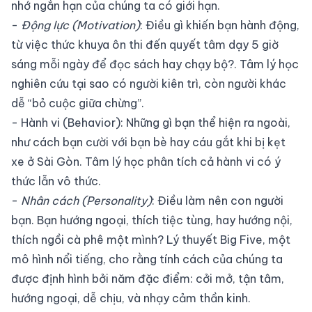
nhớ ngắn hạn của chúng ta có giới hạn.
-
Động lực (Motivation)
: Điều gì khiến bạn hành động,
từ việc thức khuya ôn thi đến quyết tâm dạy 5 giờ
sáng mỗi ngày để đọc sách hay chạy bộ?. Tâm lý học
nghiên cứu tại sao có người kiên trì, còn người khác
dễ “bỏ cuộc giữa chừng”.
- Hành vi (Behavior): Những gì bạn thể hiện ra ngoài,
như cách bạn cười với bạn bè hay cáu gắt khi bị kẹt
xe ở Sài Gòn. Tâm lý học phân tích cả hành vi có ý
thức lẫn vô thức.
-
Nhân cách (Personality)
: Điều làm nên con người
bạn. Bạn hướng ngoại, thích tiệc tùng, hay hướng nội,
thích ngồi cà phê một mình? Lý thuyết Big Five, một
mô hình nổi tiếng, cho rằng tính cách của chúng ta
được định hình bởi năm đặc điểm: cởi mở, tận tâm,
hướng ngoại, dễ chịu, và nhạy cảm thần kinh.