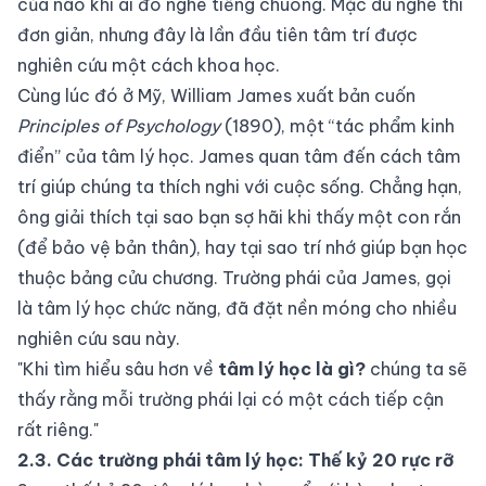
của não khi ai đó nghe tiếng chuông. Mặc dù nghe thì
đơn giản, nhưng đây là lần đầu tiên tâm trí được
nghiên cứu một cách khoa học.
Cùng lúc đó ở Mỹ,
William James
xuất bản cuốn
Principles of Psychology
(1890), một “tác phẩm kinh
điển” của tâm lý học. James quan tâm đến cách tâm
trí giúp chúng ta thích nghi với cuộc sống. Chẳng hạn,
ông giải thích tại sao bạn sợ hãi khi thấy một con rắn
(để bảo vệ bản thân), hay tại sao trí nhớ giúp bạn học
thuộc bảng cửu chương. Trường phái của James, gọi
là tâm lý học chức năng, đã đặt nền móng cho nhiều
nghiên cứu sau này.
"Khi tìm hiểu sâu hơn về
tâm lý học là gì?
chúng ta sẽ
thấy rằng mỗi trường phái lại có một cách tiếp cận
rất riêng."
2.3. Các trường phái tâm lý học: Thế kỷ 20 rực rỡ