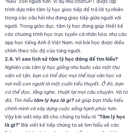
“hiểu” con người hơn. Ví dụ như chatGPT được lập
trình dựa trên tâm lý học giao tiếp để trả lời tự nhiên
trong các câu hỏi như đang giao tiếp giữa người với
người. Trong giáo dục, tâm lý học đang giúp thiết kế
các chương trình học trực tuyến cá nhân hóa, như các
app học tiếng Anh ở Việt Nam, nơi bài học được điều
chỉnh theo tốc độ của từng người.
2.6.
Vì sao lịch sử tâm lý học đáng để tìm hiểu?
Nghiên cứu tâm lý học giống như bước vào một thư
viện vô tận, bạn có thể đọc mọi thể loại văn học và
nơi mỗi con người là một cuốn tiểu thuyết. Ở đó, bạn
có thể đọc, lắng nghe, thuật lại mọi câu chuyện. Và từ
đó, Tìm hiểu
tâm lý học là gì?
sẽ giúp bạn thấu hiểu
chính mình và xây dựng cuộc sống hạnh phúc hơn.
Vậy bài viết này đã cho chúng ta hiểu rõ
"Tâm lý học
là gì?"
Bài viết kế tiếp chúng ta sẽ tìm hiểu về các