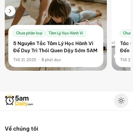
Chưa phân loại
Tâm Lý Học Hành Vi
Chưa 
5 Nguyên Tắc Tâm Lý Học Hành Vi
Tác 
Để Duy Trì Thói Quen Dậy Sớm 5AM
Đến M
Th5 21, 2025
·
8
phút đọc
Th5 21
5AM Daily
Ena
Về chúng tôi