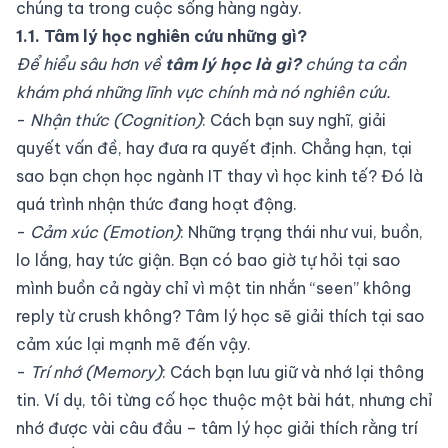
chúng ta trong cuộc sống hàng ngày.
1.1. Tâm lý học nghiên cứu những gì?
Để hiểu sâu hơn về
tâm lý học là gì?
chúng ta cần
khám phá những lĩnh vực chính mà nó nghiên cứu.
-
Nhận thức (Cognition)
: Cách bạn suy nghĩ, giải
quyết vấn đề, hay đưa ra quyết định. Chẳng hạn, tại
sao bạn chọn học ngành IT thay vì học kinh tế? Đó là
quá trình nhận thức đang hoạt động.
-
Cảm xúc (Emotion)
: Những trạng thái như vui, buồn,
lo lắng, hay tức giận. Bạn có bao giờ tự hỏi tại sao
mình buồn cả ngày chỉ vì một tin nhắn “seen” không
reply từ crush không? Tâm lý học sẽ giải thích tại sao
cảm xúc lại mạnh mẽ đến vậy.
-
Trí nhớ (Memory)
: Cách bạn lưu giữ và nhớ lại thông
tin. Ví dụ, tôi từng cố học thuộc một bài hát, nhưng chỉ
nhớ được vài câu đầu – tâm lý học giải thích rằng trí