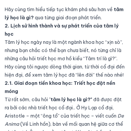
Hãy cùng tìm hiểu tiếp tục khám phá sâu hơn về
tâm
lý học là gì?
qua từng giai đoạn phát triển.
2. Lịch sử hình thành và sự phát triển của tâm lý
học
Tâm lý học ngày nay là một ngành khoa học “xịn sò”,
nhưng bạn chắc có thể bạn chưa biết, nó từng chỉ là
những câu hỏi triết học mơ hồ kiểu “Tâm trí là gì?”.
Hãy cùng tôi ngược dòng thời gian, từ thời cổ đại đến
hiện đại, để xem tâm lý học đã “lên đời” thế nào nhé!
2.1. Giai đoạn tiền khoa học: Triết học đặt nền
móng
Từ rất sớm, câu hỏi "
tâm lý học là gì?"
đã được đặt
ra bởi các nhà triết học cổ đại.. Ở Hy Lạp cổ đại,
Aristotle
– một “ông tổ” của triết học – viết cuốn
De
Anima
(Về Linh hồn), bàn về mối quan hệ giữa cơ thể