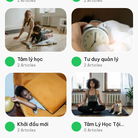
2
Articles
2
Articles
Nghiệp và Tổ Chức
Tâm lý học
Tư duy quản lý
2
Articles
2
Articles
Khởi đầu mới
Tâm Lý Học Tội
2
Articles
0
Articles
Phạm