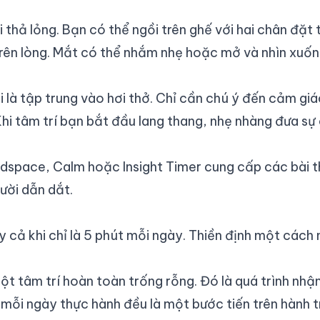
thả lỏng. Bạn có thể ngồi trên ghế với hai chân đặt t
 trên lòng. Mắt có thể nhắm nhẹ hoặc mở và nhìn xuốn
là tập trung vào hơi thở. Chỉ cần chú ý đến cảm giác
hi tâm trí bạn bắt đầu lang thang, nhẹ nhàng đưa sự c
eadspace, Calm hoặc Insight Timer cung cấp các bài 
ười dẫn dắt.
cả khi chỉ là 5 phút mỗi ngày. Thiền định một cách n
một tâm trí hoàn toàn trống rỗng. Đó là quá trình nhậ
mỗi ngày thực hành đều là một bước tiến trên hành tr