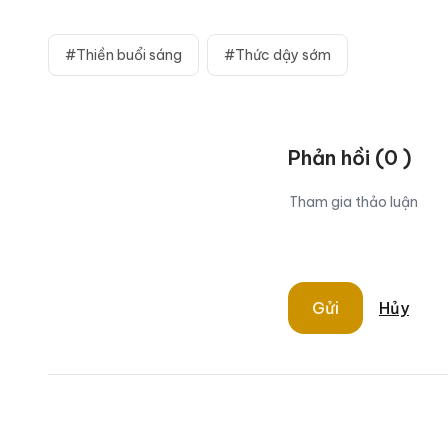
#Thiền buổi sáng
#Thức dậy sớm
Phản hồi
(
0
)
Gửi
Hủy