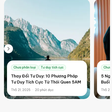
0
1
Chưa phân loại
Tư duy tích cực
Chưa 
Thay Đổi Tư Duy: 10 Phương Pháp
5 Ngu
Tư Duy Tích Cực Từ Thói Quen 5AM
Buổi
Th5 21, 2025
·
20
phút đọc
Th5 21