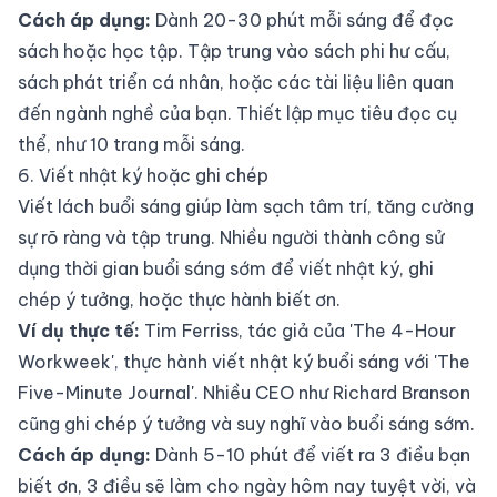
Cách áp dụng:
Dành 20-30 phút mỗi sáng để đọc
sách hoặc học tập. Tập trung vào sách phi hư cấu,
sách phát triển cá nhân, hoặc các tài liệu liên quan
đến ngành nghề của bạn. Thiết lập mục tiêu đọc cụ
thể, như 10 trang mỗi sáng.
6. Viết nhật ký hoặc ghi chép
Viết lách buổi sáng giúp làm sạch tâm trí, tăng cường
sự rõ ràng và tập trung. Nhiều người thành công sử
dụng thời gian buổi sáng sớm để viết nhật ký, ghi
chép ý tưởng, hoặc thực hành biết ơn.
Ví dụ thực tế:
Tim Ferriss, tác giả của 'The 4-Hour
Workweek', thực hành viết nhật ký buổi sáng với 'The
Five-Minute Journal'. Nhiều CEO như Richard Branson
cũng ghi chép ý tưởng và suy nghĩ vào buổi sáng sớm.
Cách áp dụng:
Dành 5-10 phút để viết ra 3 điều bạn
biết ơn, 3 điều sẽ làm cho ngày hôm nay tuyệt vời, và