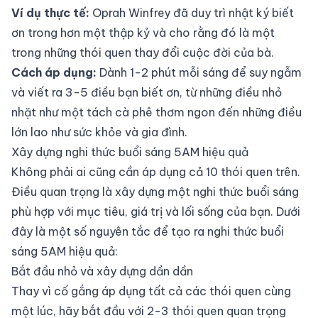
Ví dụ thực tế:
Oprah Winfrey đã duy trì nhật ký biết
ơn trong hơn một thập kỷ và cho rằng đó là một
trong những thói quen thay đổi cuộc đời của bà.
Cách áp dụng:
Dành 1-2 phút mỗi sáng để suy ngẫm
và viết ra 3-5 điều bạn biết ơn, từ những điều nhỏ
nhặt như một tách cà phê thơm ngon đến những điều
lớn lao như sức khỏe và gia đình.
Xây dựng nghi thức buổi sáng 5AM hiệu quả
Không phải ai cũng cần áp dụng cả 10 thói quen trên.
Điều quan trọng là xây dựng một nghi thức buổi sáng
phù hợp với mục tiêu, giá trị và lối sống của bạn. Dưới
đây là một số nguyên tắc để tạo ra nghi thức buổi
sáng 5AM hiệu quả:
Bắt đầu nhỏ và xây dựng dần dần
Thay vì cố gắng áp dụng tất cả các thói quen cùng
một lúc, hãy bắt đầu với 2-3 thói quen quan trọng