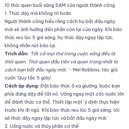
10 thói quen buổi sáng 5AM của người thành công
1. Thức dậy mà không trì hoãn
Người thành công hiểu rằng cách họ bắt đầu ngày
mới sẽ ảnh hưởng đến phần còn lại của ngày. Khi báo
thức reo lúc 5 giờ sáng, họ thức dậy ngay lập tức,
không nhấn nút báo lại.
Trích dẫn:
'Tất cả mọi thứ trong cuộc sống đều là
thói quen. Thói quen đầu tiên và quan trọng nhất là
cách bạn bắt đầu ngày mới.'
- Mel Robbins, tác giả
cuốn 'Quy tắc 5 giây'.
Cách áp dụng:
Đặt báo thức ở xa giường, buộc bạn
phải đứng dậy để tắt nó. Uống ngay một cốc nước lớn
để đánh thức cơ thể. Thiết lập một 'ý định thực hiện'
trước khi đi ngủ: 'Khi báo thức reo lúc 5 giờ sáng, tôi
sẽ thức dậy ngay lập tức và bắt đầu ngày mới.'
2. Uống nước và thủy phân cơ thể