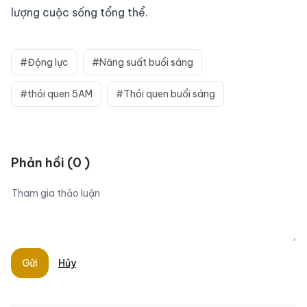
lượng cuộc sống tổng thể.
#Động lực
#Năng suất buổi sáng
#thói quen 5AM
#Thói quen buổi sáng
Phản hồi
(
0
)
Gửi
Hủy